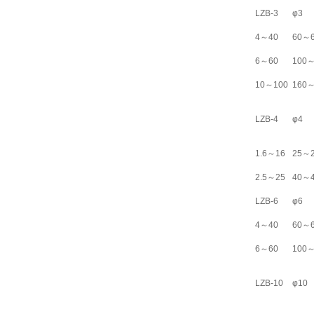
LZB-3
φ3
4～40
60～
6～60
100～
10～100
160～
LZB-4
φ4
1.6～16
25～
2.5～25
40～
LZB-6
φ6
4～40
60～
6～60
100～
LZB-10
φ10