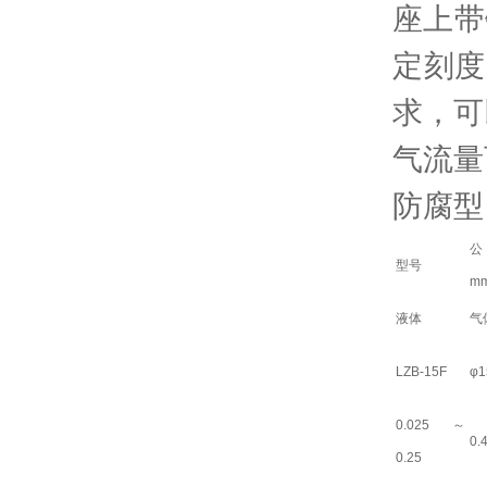
座上带
定刻度
求，可
气流量
防腐型
型号
m
液体
气
LZB-15F
φ1
0.025～
0.
0.25