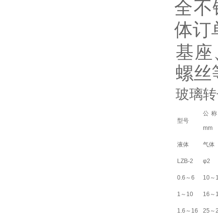
全不
体订
基座
螺丝
玻璃转
公
型号
mm
液体
气体
LZB-2
φ2
0.6～6
10～
1～10
16～
1.6～16
25～