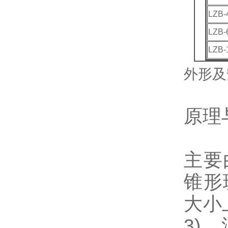
LZB
LZB
LZB
外形及
原理
主要
锥形
大小
3)