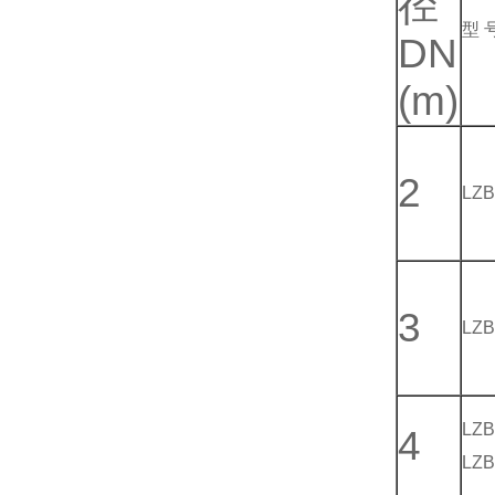
径
型 
DN
(m)
2
LZB
3
LZB
LZB
4
LZB