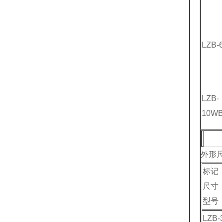
LZB-
LZB-
10W
外形
标记
尺寸
型号
LZB