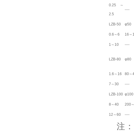
0.25～
----
2.5
LZB-50
φ50
0.6～6
16～
1～10
----
LZB-80
φ80
1.6～16
80～
7～30
----
LZB-100
φ100
8～40
200～
12～60
----
注：以