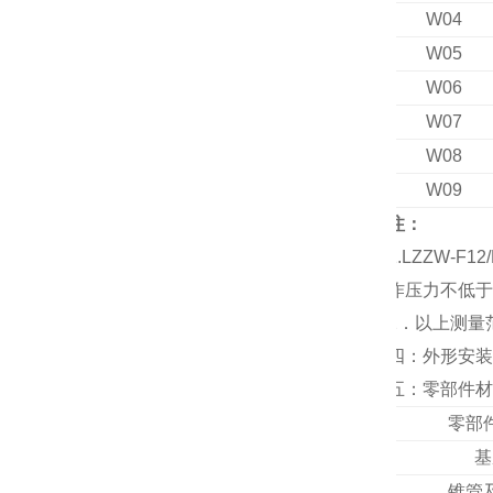
W04
W05
W06
W07
W08
W09
注：
1.LZZW-
作压力不低于
2
．
以上测量
四：外形安装
五：零部件材
零部
基
锥管