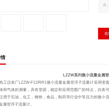
点
开
小
的
在
详情
LZZW
系列微小流量金属管
热工仪表厂
LZZW-F12/RR1微小流量金属管浮子流量计
采用变
体和气体的测量，具有坚固，稳定和应用范围广的特点，仪表
泛用于石油，化工，钢铁，食品，制药等行业中等压力的微小
金属管浮子流量计。