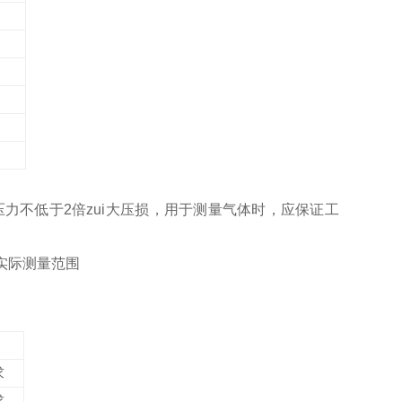
压力不低于
2
倍zui大压损，用于测量气体时，应保证工
实际测量范围
求
求