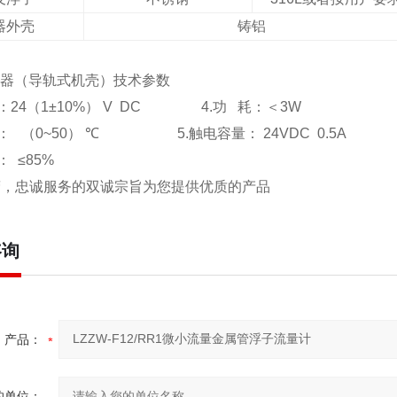
器外壳
铸铝
器（导轨式机壳）技术参数
：
24
（
1
±
10%
）
V DC 4.
功
耗：＜
3W
：
（
0~50
）
℃
5.
触电容量：
24VDC 0.5A
：
≤
85%
营，忠诚服务的双诚宗旨为您提供优质的产品
咨询
产品：
的单位：