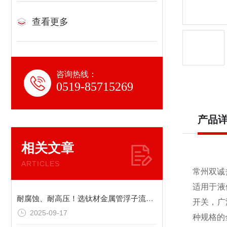
查看更多
咨询热线：
0519-85715269
产品
相关文章
ARTICLES
常州双诚
适用于液
耐腐蚀、耐高压！选钛材金属管浮子流量计，双诚热工让你“钛”放心
开关，广
2025-09-17
种规格的