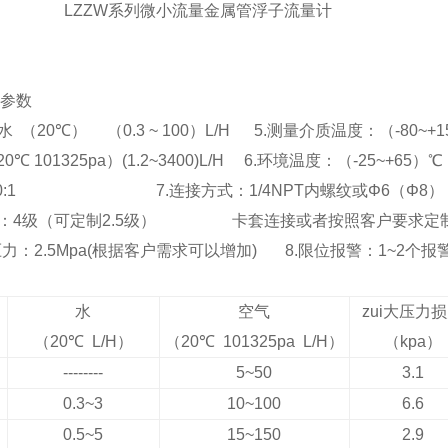
LZZW
系列微小流量金属管浮子流量计
参数
水
（
20
℃）
（
0.3 ~ 100
）
L/H 5.
测量介质温度：（
-80~+1
20
℃
101325pa
）
(1.2~3400)L/H 6.
环境温度：（
-25~+65
）℃
10:1 7.
连接方式：
1/4NPT
内螺纹或
Φ
6
（
Φ
8
）
：
4
级（可定制
2.5
级）
卡套连接或者按照客户要求定
压力：
2.5Mpa(
根据客户需求可以增加
) 8.
限位报警：
1~2
个报
水
空气
zui大压力
（
20
℃
L/H
）
（
20
℃
101325pa L/H
）
（
kpa
）
--------
5~50
3.1
0.3~3
10~100
6.6
0.5~5
15~150
2.9