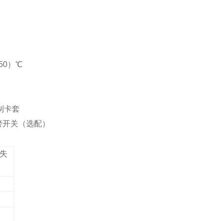
50
）℃
制卡套
警开关（选配）
损失