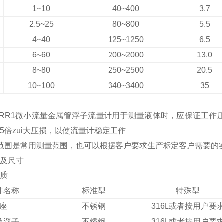
1~10
40~400
3.7
2.5~25
80~800
5.5
4~40
125~1250
6.5
6~60
200~2000
13.0
8~80
250~2500
20.5
10~100
340~3400
35
F12/RR1微小流量金属管浮子流量计
用于测量液体时，应保证工作
5
倍zui大压损，以使流量计稳定工作
范围是常用测量范围，也可以根据客户要求生产标定客户需要的
及尺寸
质
件名称
标准型
特殊型
座
不锈钢
316L
或者按用户要
及浮子
不锈钢
316L
或者按用户要