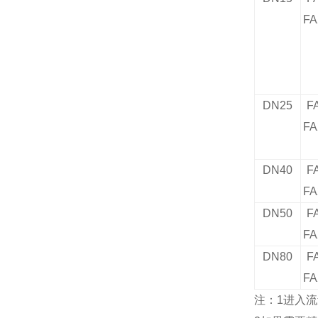
FA
DN25
F
FA
DN40
F
FA
DN50
F
FA
DN80
F
FA
注：
1
进入流