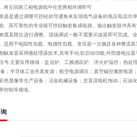
，将主回路三相电源线中任意两相对调即可
发器是通过调整可控硅的导通角来实现电气设备的电压电流功
能、高可靠性的专业级可控硅触发集成电路。输出触发脉冲具有
称度及限位进行调整。现场调试一般不需要示波器即可完成。
，适用于电阻性负载、电感性负载、变压器一次侧及各种整流装
相触发器采用微处理器技术,具有手动,软启动功能,外部接电位器手调功
信号.主要应用领域：盐浴炉、工频感应炉、淬火炉温控；热处
设备；半导体工业舟蒸发源；航空电源调压；真空磁控溅射电源
彩色显像管生产设备；冶金机械设备；交直流电机拖动；石油
率控制等领域。
咨询