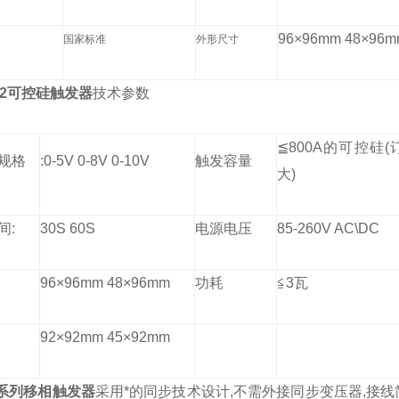
96
×
96mm 48
×
96m
国家标准
外形尺寸
C-2可控硅触发器
技术参数
≦
800A
的可控硅
(
规格
:0-5V 0-8V 0-10V
触发容量
大
)
间
:
30S 60S
电源电压
85-260V AC\DC
96
×
96mm 48
×
96mm
功耗
≦
3
瓦
92
×
92mm 45
×
92mm
系列移相触发器
采用*的同步技术设计
,
不需外接同步变压器
,
接线