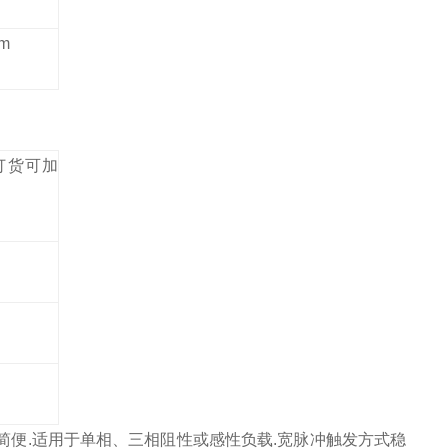
m
订货可加
简便
.
适用于单相、三相阻性或感性负载
.
宽脉冲触发方式稳