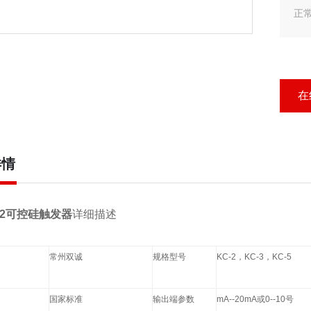
正
调
相
在
详情
C-2可控硅触发器
详细描述
常州双诚
规格型号
KC-2，KC-3，KC-5
国家标准
输出端参数
mA--20mA或0--10号