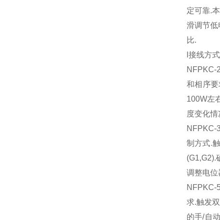
定可靠
.
滑调节低
比
.
l接线方式
NFPK
和相序要
100W
度变化情
NFPKC-
制方式
.
(G1,G2).
调整电位
NFPKC-
求
.
触发
的手
/
自