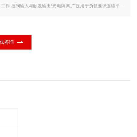
常工作.控制输入与触发输出*光电隔离,广泛用于负载要求连续平滑
节低电压、大电流以及控制精度要求较高或不允许大电流冲击的单
、三相控制系统.如交流、直流电机调速等,具有很高的性价比.
线咨询