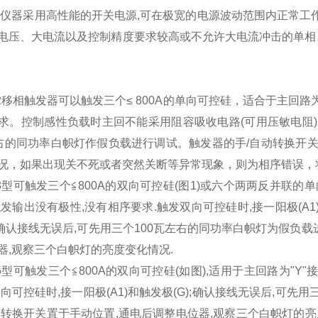
本仪器采用高性能的开关电源
,
可在极宽的电源波动范围内正常工
电压、大电流以及控制精度要求较高或不允许大电流冲击的单相
C-2移相触发器可以触发三个≤ 800A的单向可控硅，适合于主回
求。控制感性负载时主回不能采用阻容吸收电路(可用压敏电阻
左右的同功率白帜灯作假负载进行调试。触发器的手/自动转换开
况，如果出现关不死或者突然关断等异常现象，则为相序错误，
3
型可触发三个≦
800A
的双向可控硅
(
图
1)
或六个两两反并联的单
触发输出没有极性
,
没有相序要求
.
触发双向可控硅时
,
接一阳极
(A1
确认接线无误后
,
可先用三个
100
瓦左右的同功率白帜灯为假负载
器
,
观察三个白帜灯的亮度变化情况
.
5
型可触发三个≦
800A
的双向可控硅
(
如图
),
适用于主回路为
"Y"
双向可控硅时
,
接一阳极
(A1)
和触发极
(G);
确认接线无误后
,
可先用
动转换开关置于手动位置
,
通电后调整电位器
,
观察三个白帜灯的亮