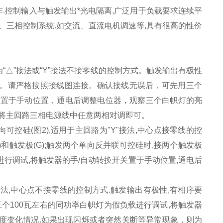
作
.
控制输入与触发输出*光电隔离
,
广泛用于负载要求连续平
、三相控制系统
.
如交流、直流电机调速等
,
具有很高的性价
路为“△”接法或“Y”接法不接零线的控制方式。触发输出有极性
)。请严格按照接线图连接。确认接线无误后，可先用三个
关置于手动位置，通电后调整电位器，观察三个白帜灯的亮
将主回路三相电源线中任意两相对调即可。
向可控硅
(
图
2),
适用于主回路为
"Y"
接法
,
中心点接零线的控
)
和触发极
(G);
触发两个单向反并联可控硅时
,
接两个触发极
进行调试
,
将触发器的手
/
自动转换开关置于手动位置
,
通电后
接法
,
中心点不接零线的控制方式.触发输出有极性,有相序要
三个
100
瓦左右的同功率白帜灯为假负载进行调试
,
将触发器
度变化情况
.
如果出现闪烁或者突然关断等异常现象，则为