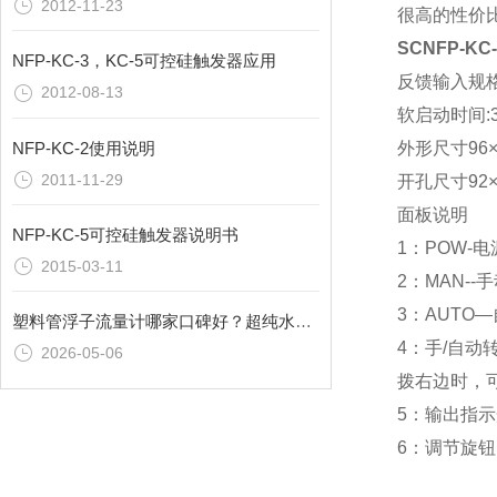
2012-11-23
很高的性价比
SCNFP-K
NFP-KC-3，KC-5可控硅触发器应用
反馈输入规格0
2012-08-13
软启动时间:30
NFP-KC-2使用说明
外形尺寸96×
2011-11-29
开孔尺寸92×9
面板说明
NFP-KC-5可控硅触发器说明书
1：POW-
2015-03-11
2：MAN-
3：AUTO
塑料管浮子流量计哪家口碑好？超纯水专用/水处理用塑料管转子流量计厂家推荐
4：手/自动
2026-05-06
拨右边时，
5：输出指
6：调节旋钮