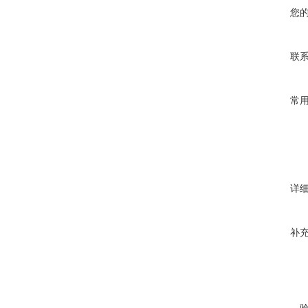
您
联
常
详
补