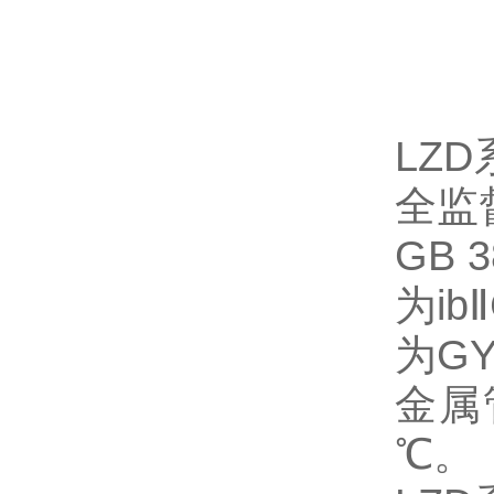
LZD
全监
GB 3
为
i
b
Ⅱ
为
GY
金属
℃
。