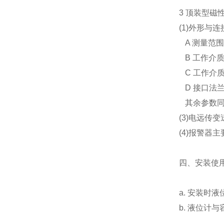
3 顶装型磁
(1)外形与连
A 测量范围:
B 工作介质温
C 工作介质压
D 接口法兰:H
其余参数同
(3)电远传
(4)报警器
四、
安装使
a. 安装时
b. 液位