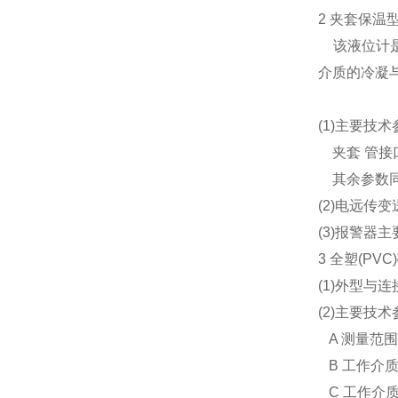
2 夹套保温
该液位计是
介质的冷凝
(1)主要技
夹套 管接口形式
其余参数同
(2)电远传
(3)报警器
3 全塑(PV
(1)外型与连
(2)主要技术
A 测量范围:
B 工作介质温
C 工作介质压