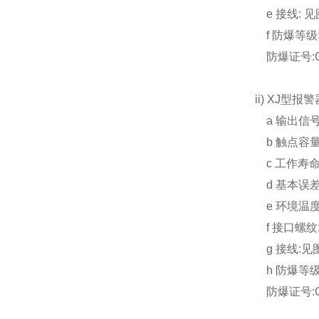
e 接线: 见
f 防爆等级:
防爆证号:GY
ii) XJ型报警
a 输出信
b 触点容量:2
c 工作寿命:
d 基本误差:
e 环境温度:
f 接口螺纹:M
g 接线:见
h 防爆等级:
防爆证号:GY