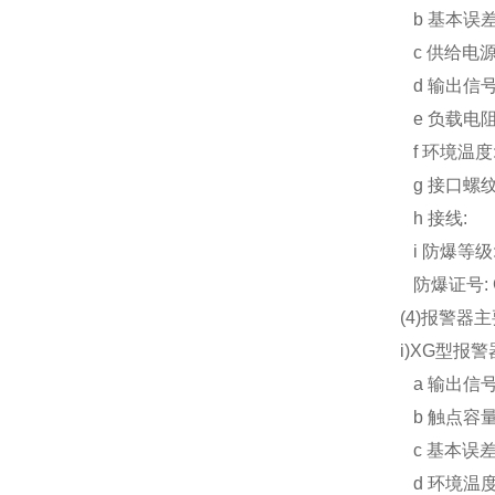
b 基本误差: 
c 供给电源:
d 输出信号: 
e 负载电阻:
f 环境温度:
g 接口螺纹：
h 接线:
i 防爆等级: 
防爆证号: G
(4)报警器
i)XG型报警
a 输出信
b 触点容量:2
c 基本误差:
d 环境温度: