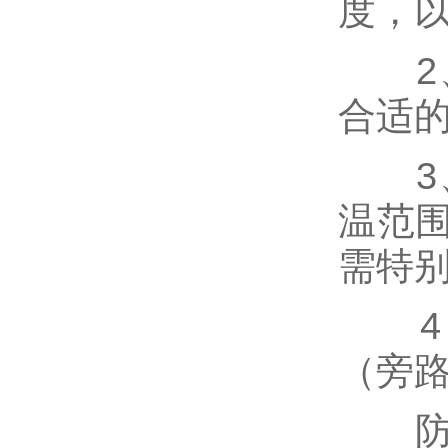
度，
2、
合适
3、
温范
需特
4、
（旁
防腐