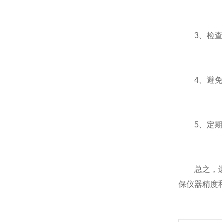
3、检查流
4、避免流
5、定期更
总之，远传
保仪器精度