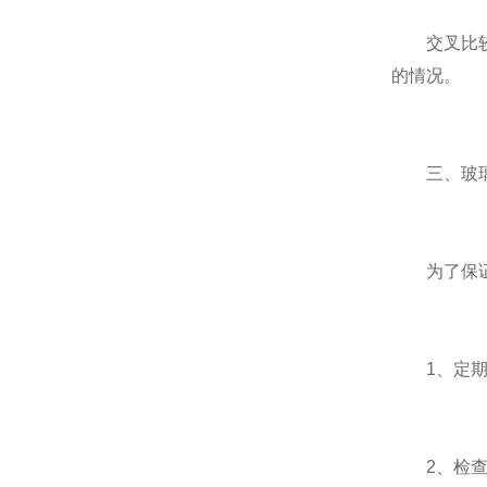
交叉比较法
的情况。
三、玻璃
为了保证流
1、定期清
2、检查流